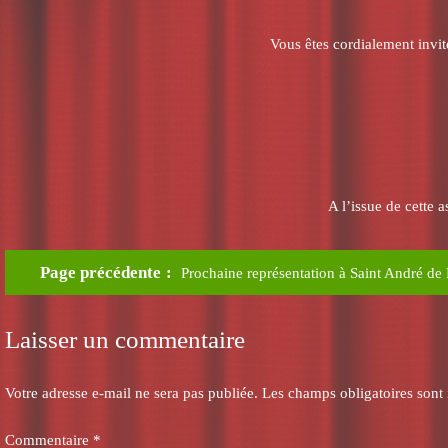
Vous êtes cordialement invité
A l’issue de cette 
Page précédente
Prochaine représentation à Saint André de
Laisser un commentaire
Votre adresse e-mail ne sera pas publiée.
Les champs obligatoires sont
Commentaire
*