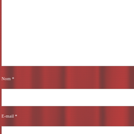
Nom
*
E-mail
*