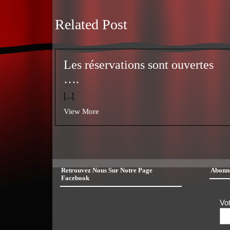
Related Post
Les réservations sont ouvertes
….
[...]
View More
Retrouvez Nous Sur Notre Page
Abonne
Facebook
Vo