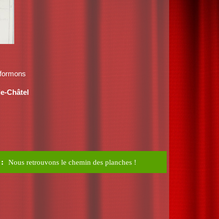
informons
le-Châtel
Nous retrouvons le chemin des planches !