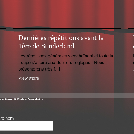
Dernières répétitions avant la
1ère de Sunderland
Les répétitions générales s’enchaînent et toute la
troupe s’affaire aux derniers réglages ! Nous
présenterons très [...]
View More
z-Vous À Notre Newsletter
tre nom